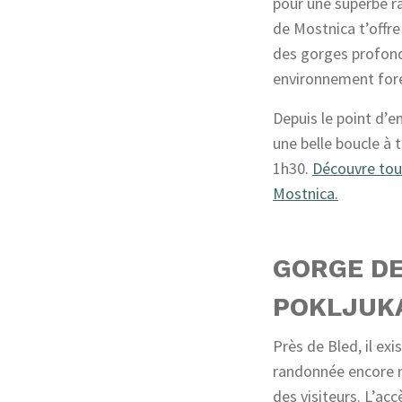
pour une superbe r
de Mostnica t’offre
des gorges profond
environnement fore
Depuis le point d’en
une belle boucle à 
1h30.
Découvre tout
Mostnica.
GORGE D
POKLJUK
Près de Bled, il ex
randonnée encore 
des visiteurs. L’acc