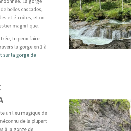
andonnée. La gorge
 de belles cascades,
es et étroites, et un
stier magnifique.
trée, tu peux faire
travers la gorge en 1 à
 sur la gorge de
E
A
iste un lieu magique de
méconnu de la plupart
ès à la gorge de