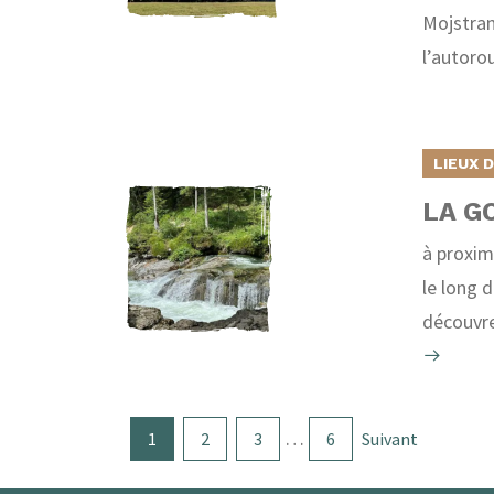
Mojstran
l’autorou
LIEUX 
LA G
à proxim
le long 
découvre
…
1
2
3
6
Suivant