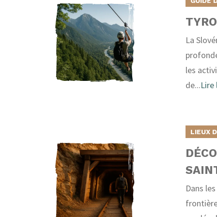
GUIDE 
TYRO
La Slové
profondes
les activ
de...
Lire 
LIEUX 
DÉCO
SAIN
Dans les
frontièr