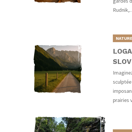
gardés d
Rudnik,..
NATURE
LOGA
SLOV
Imaginez
sculptée
imposant
prairies