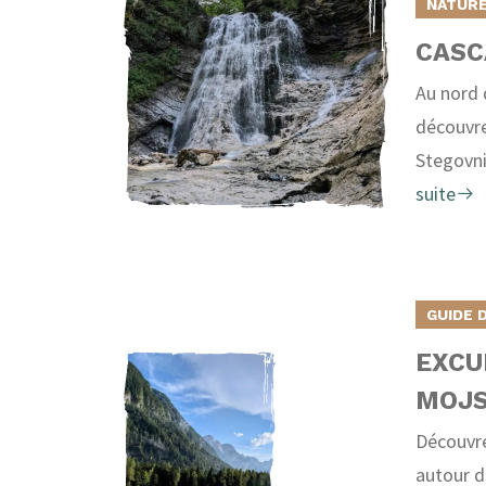
NATURE
CASC
Au nord 
découvre
Stegovni
suite
GUIDE 
EXCU
MOJ
Découvre
autour d