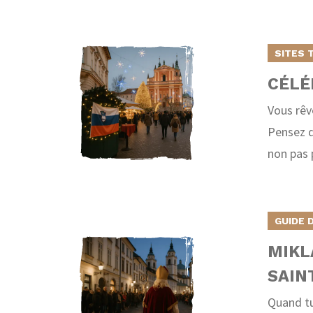
SITES 
CÉLÉ
Vous rêv
Pensez do
non pas 
GUIDE 
MIKL
SAIN
Quand tu