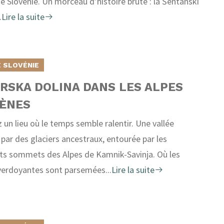
e Slovénie. Un morceau d’histoire brute : la Šentanski
.
Lire la suite
 SLOVÉNIE
RSKA DOLINA DANS LES ALPES
ÈNES
 un lieu où le temps semble ralentir. Une vallée
 par des glaciers ancestraux, entourée par les
s sommets des Alpes de Kamnik-Savinja. Où les
 verdoyantes sont parsemées...
Lire la suite