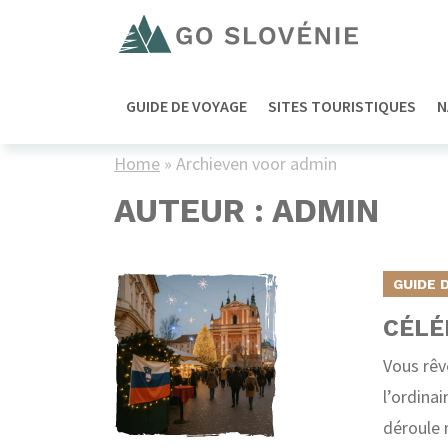
GUIDE DE VOYAGE
SITES TOURISTIQUES
N
Home
»
Archieven voor admin
AUTEUR :
ADMIN
GUIDE 
CÉLÉ
Vous rêv
l’ordinai
déroule 