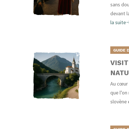
sans dou
devant l
la suite
GUIDE 
VISI
NATU
Au cœur 
que l’on 
slovène 